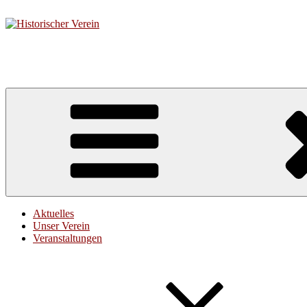
Zum
Inhalt
springen
Historischer Verein
für Neumarkt i. d. OPf. und Umgebung e.V.
Aktuelles
Unser Verein
Veranstaltungen