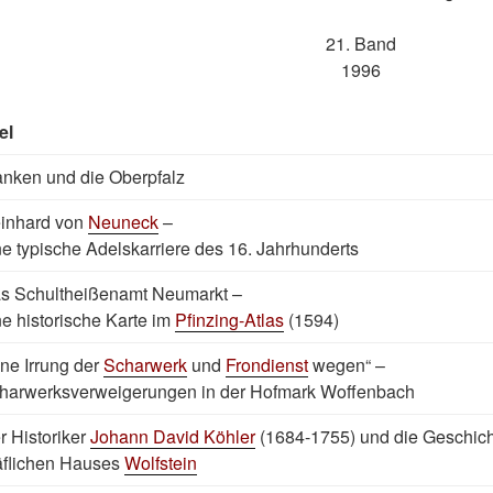
21. Band
1996
el
anken und die Oberpfalz
inhard von
Neuneck
–
ne typische Adelskarriere des 16. Jahrhunderts
s Schultheißenamt Neumarkt –
ne historische Karte im
Pfinzing-Atlas
(1594)
ine Irrung der
Scharwerk
und
Frondienst
wegen“ –
harwerksverweigerungen in der Hofmark Woffenbach
r Historiker
Johann David Köhler
(1684-1755) und die Geschich
äflichen Hauses
Wolfstein