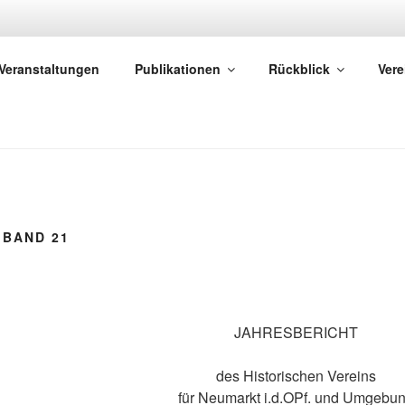
ISTORISCHER VEREIN
Veranstaltungen
Publikationen
Rückblick
Vere
eumarkt i. d. OPf. und Umgebung e.V.
 BAND 21
JAHRESBERICHT
des Historischen Vereins
für Neumarkt i.d.OPf. und Umgebu