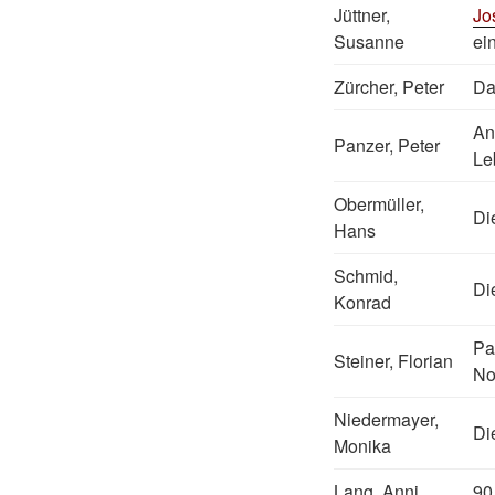
Jüttner,
Jo
Susanne
ei
Zürcher, Peter
Da
An
Panzer, Peter
Le
Obermüller,
Di
Hans
Schmid,
Di
Konrad
Pa
Steiner, Florian
No
Niedermayer,
Di
Monika
Lang, Anni
90