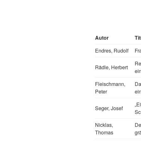
Autor
Tit
Endres, Rudolf
Fr
Re
Rädle, Herbert
ei
Fleischmann,
Da
Peter
ei
„E
Seger, Josef
Sc
Nicklas,
De
Thomas
gr