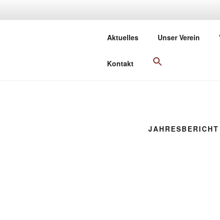
Zum
Inhalt
H
springen
Aktuelles
Unser Verein
für N
Kontakt
JAHRESBERICHT