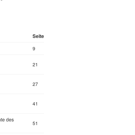
Seite
9
21
27
41
te des
51