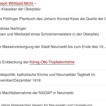
seph Willibald Michl
–
n Klassiker der Oberpfalz
s Pöllinger Pfarrbuch des Johann Konrad Kees als Quelle der 
dreas Nerlinger.
ben und Werkstatt eines Schreinermeisters in der Oberpfalz
e Wasserversorgung der Stadt Neumarkt bis zum Ende des 19. 
e Entdeckung der
König-Otto-Tropfsteinhöhle
rteipolitik, katholische Kirche und Neumarkter Tagblatt im
vember/Dezember 1918
e Machtübernahme der NSDAP in Neumarkt
 Jahre Historischer Verein für Neumarkt und Umgebung