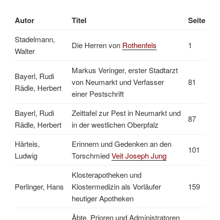
Autor
Titel
Seite
Stadelmann,
Die Herren von
Rothenfels
1
Walter
Markus Veringer, erster Stadtarzt
Bayerl, Rudi
von Neumarkt und Verfasser
81
Rädle, Herbert
einer Pestschrift
Bayerl, Rudi
Zeittafel zur Pest in Neumarkt und
87
Rädle, Herbert
in der westlichen Oberpfalz
Härteis,
Erinnern und Gedenken an den
101
Ludwig
Torschmied
Veit Joseph Jung
Klosterapotheken und
Perlinger, Hans
Klostermedizin als Vorläufer
159
heutiger Apotheken
Äbte, Prioren und Administratoren